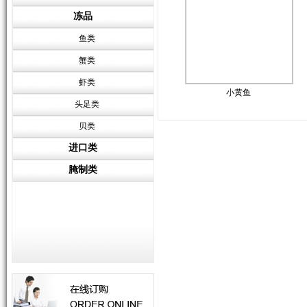
冻品
鱼类
蟹类
虾类
小黄鱼
头足类
贝类
进口类
腌制类